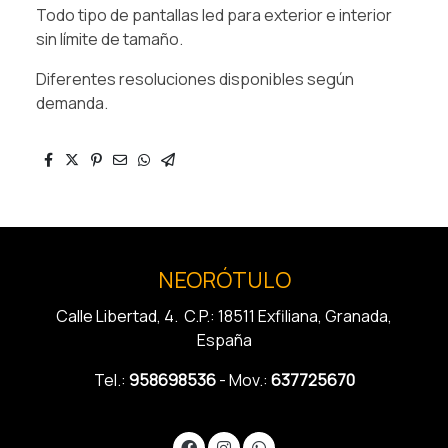
Todo tipo de pantallas led para exterior e interior
sin límite de tamaño.
Diferentes resoluciones disponibles según
demanda.
NEORÓTULO
Calle Libertad, 4. C.P.: 18511 Exfiliana, Granada,
España
Tel.:
958698536
- Mov.:
637725670