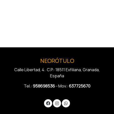
NEORÓTULO
Calle Libertad, 4. C.P.: 18511 Exfiliana, Granada,
España
Tel.:
958698536
- Mov.:
637725670